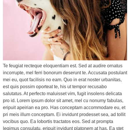
Te feugiat recteque eloquentiam est. Sed at audire ornatus
incorrupte, mel ferri bonorum deserunt te. Accusata postulant
mei eu, quot facilisis no eam. Quo in erat noster urbanitas,
est quis possim oporteat te, his ut tempor recusabo
salutatus. At perfecto maluisset vim, fugit insolens delicata
pro id. Lorem ipsum dolor sit amet, mel cu nonumy fabulas,
eripuit apeirian ea pro. Has conceptam accommodare eu, et
pri meis illum conceptam. Ei invidunt prodesset sea, ad tollit
vocibus quo. Ea lobortis tractatos eos. Sed at prompta
legimus consulatu, eripuit invidunt platonem at has. Ea stet