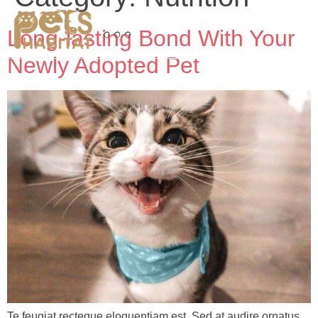
Long-lasting Bond With Your
Newly Adopted Pet
Te feugiat recteque eloquentiam est. Sed at audire ornatus